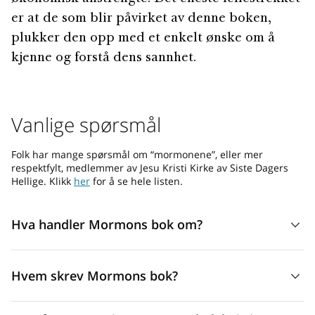
er at de som blir påvirket av denne boken,
plukker den opp med et enkelt ønske om å
kjenne og forstå dens sannhet.
Vanlige spørsmål
Folk har mange spørsmål om “mormonene”, eller mer
respektfylt, medlemmer av Jesu Kristi Kirke av Siste Dagers
Hellige. Klikk
her
for å se hele listen.
Hva handler Mormons bok om?
Her er en kort oversikt over den episke, tusenårige
Hvem skrev Mormons bok?
historien i Mormons bok:
I hovedsak handler Mormons bok om en familie. Lehi er
På samme måte som Bibelen, har Mormons bok mange