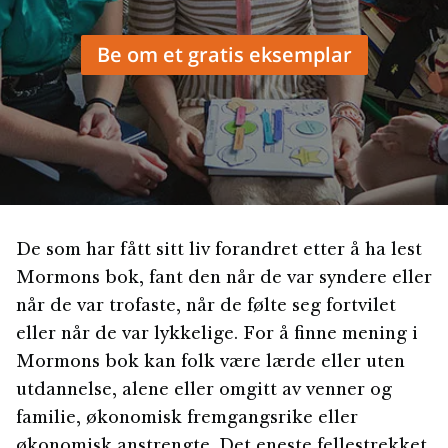
Be om et gratis eksemplar
De som har fått sitt liv forandret etter å ha lest
Mormons bok, fant den når de var syndere eller
når de var trofaste, når de følte seg fortvilet
eller når de var lykkelige. For å finne mening i
Mormons bok kan folk være lærde eller uten
utdannelse, alene eller omgitt av venner og
familie, økonomisk fremgangsrike eller
økonomisk anstrengte. Det eneste fellestrekket