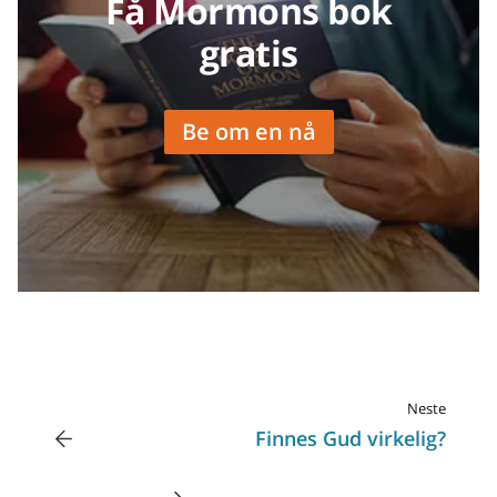
Få Mormons bok
gratis
Be om en nå
Neste
Finnes Gud virkelig?